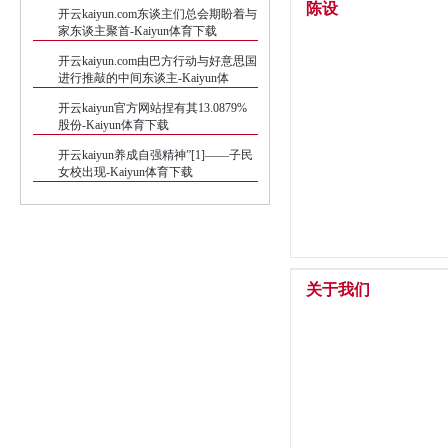
陈设
开云kaiyun.com东谈主们总会期盼着与
家东谈主聚首-Kaiyun体育下载
开云kaiyun.com由巴方行动与好意思国
进行推敲的中间东谈主-Kaiyun体
开云kaiyun官方网站捏有其13.0879%
股份-Kaiyun体育下载
开云kaiyun养成自强精神”[1]——子民
女校出现-Kaiyun体育下载
关于我们